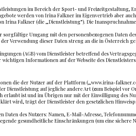
enstleistungen im Bereich der Sport- und Freizeitgestaltung
ngebote werden von Irina Falkner im Eigenvertrieb aber auc
n Irina Falkner (die „Dienstleistung“). Die Inanspruchnahme
d der sorgfältige Umgang mit den personenbezogenen Daten des
ei der Verwendung dieser Daten streng an die in Österreich 
dingungen (AGB) vom Dienstleister betreffend des Vertragsge
ichtigen Informationen auf der Webseite des Dienstleisters
mationen die der Nutzer auf der Plattform („www.irina-falkne
r Dienstleistung auf jegliche andere Art (zum Beispiel vor Or
 erlaubt ist und im Übrigen nur mit der Einwilligung des Nu
ärt wird, trägt der Dienstleister den gesetzlichen Hinweisp
nen Daten des Nutzers: Namen, E-Mail-Adresse, Telefonnumm
egende gesundheitliche Einschränkungen (um eine sichere Nu