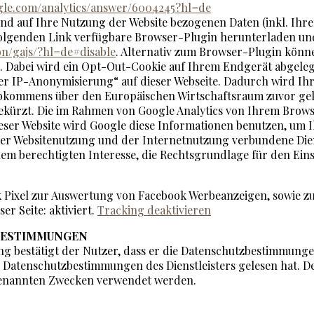
ogle.com/analytics/answer/6004245?hl=de
nd auf Ihre Nutzung der Website bezogenen Daten (inkl. Ihre
olgenden Link verfügbare Browser-Plugin herunterladen und 
on/gajs/?hl=de#disable
. Alternativ zum Browser-Plugin könn
n. Dabei wird ein Opt-Out-Cookie auf Ihrem Endgerät abgeleg
 der IP-Anonymisierung“ auf dieser Webseite. Dadurch wird I
bkommens über den Europäischen Wirtschaftsraum zuvor gekü
ekürzt. Die im Rahmen von Google Analytics von Ihrem Brows
eser Website wird Google diese Informationen benutzen, um 
der Websitenutzung und der Internetnutzung verbundene Die
em berechtigten Interesse, die Rechtsgrundlage für den Einsatz
k Pixel zur Auswertung von Facebook Werbeanzeigen, sowie zu
er Seite: aktiviert.
Tracking deaktivieren
BESTIMMUNGEN
 bestätigt der Nutzer, dass er die Datenschutzbestimmungen
ie Datenschutzbestimmungen des Dienstleisters gelesen hat. De
genannten Zwecken verwendet werden.