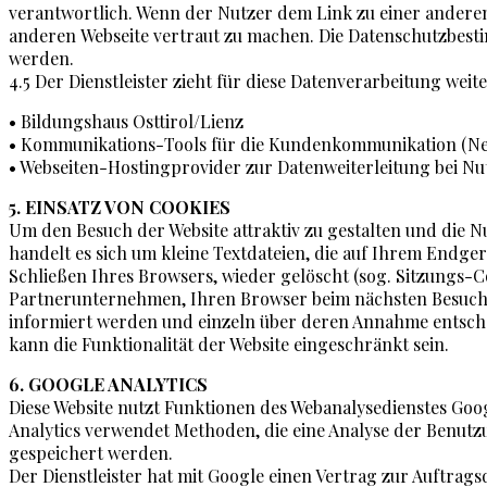
verantwortlich. Wenn der Nutzer dem Link zu einer anderen 
anderen Webseite vertraut zu machen. Die Datenschutzbestim
werden.
4.5 Der Dienstleister zieht für diese Datenverarbeitung we
• Bildungshaus Osttirol/Lienz
• Kommunikations-Tools für die Kundenkommunikation (N
• Webseiten-Hostingprovider zur Datenweiterleitung bei N
5. EINSATZ VON COOKIES
Um den Besuch der Website attraktiv zu gestalten und die
handelt es sich um kleine Textdateien, die auf Ihrem Endg
Schließen Ihres Browsers, wieder gelöscht (sog. Sitzungs-
Partnerunternehmen, Ihren Browser beim nächsten Besuch wi
informiert werden und einzeln über deren Annahme entsche
kann die Funktionalität der Website eingeschränkt sein.
6. GOOGLE ANALYTICS
Diese Website nutzt Funktionen des Webanalysedienstes Goog
Analytics verwendet Methoden, die eine Analyse der Benutzu
gespeichert werden.
Der Dienstleister hat mit Google einen Vertrag zur Auftra