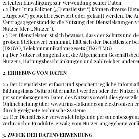
erteilten Einwilligung zur Verwendung seiner Daten.
1.2 Über Irina Falkner („Dienstleister“) können diverse Di
„Angebot“) gebucht, reserviert oder gekauft werden. Die A
Vertragsgegenstand ist die Nutzung der Dienstleistungen vo
Nutzer (der „Nutzer“).
1.3 Der Dienstleister ist sich bewusst, dass der Schutz un
großen Stellenwert einnimmt, hält sich der Dienstleister b
(DSGVO, Telekommunikationsgesetz (TKG/TMG).
1.4 Der Nutzer ist angehalten, die Allgemeinen Geschäftsbe
Nutzers, Haftungsbeschränkungen und zahlreicher anderer w
2. ERHEBUNG VON DATEN
2.1 Der Dienstleister erfasst und speichert jegliche Infor
Bildungshaus Osttirol übermittelt werden oder der Nutzer de
personenbezogenen Daten des Nutzers soweit dies gesetzlich
Onlinebuchung über www.irina-falkner.com elektronisch erkl
durch geeignete technische Systeme.
2.2 Der Dienstleister verwendet folgende personenbezoge
verbrauchte Produkte, etwaig vom Nutzer angegebene vorli
3. ZWECK DER DATENVERWENDUNG