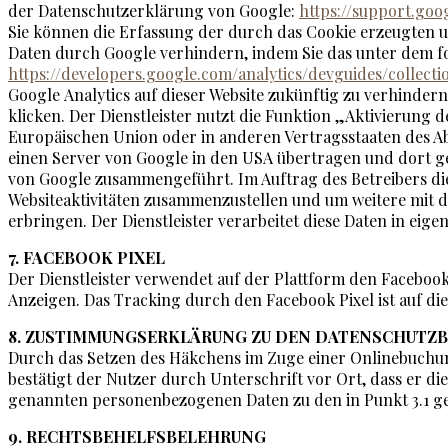
der Datenschutzerklärung von Google:
https://support.go
Sie können die Erfassung der durch das Cookie erzeugten u
Daten durch Google verhindern, indem Sie das unter dem f
https://developers.google.com/analytics/devguides/collecti
Google Analytics auf dieser Website zukünftig zu verhinder
klicken. Der Dienstleister nutzt die Funktion „Aktivierung
Europäischen Union oder in anderen Vertragsstaaten des A
einen Server von Google in den USA übertragen und dort g
von Google zusammengeführt. Im Auftrag des Betreibers di
Websiteaktivitäten zusammenzustellen und um weitere mit 
erbringen. Der Dienstleister verarbeitet diese Daten in eigen
7. FACEBOOK PIXEL
Der Dienstleister verwendet auf der Plattform den Faceboo
Anzeigen. Das Tracking durch den Facebook Pixel ist auf dies
8. ZUSTIMMUNGSERKLÄRUNG ZU DEN DATENSCHUTZ
Durch das Setzen des Häkchens im Zuge einer Onlinebuchung
bestätigt der Nutzer durch Unterschrift vor Ort, dass er d
genannten personenbezogenen Daten zu den in Punkt 3.1 
9. RECHTSBEHELFSBELEHRUNG