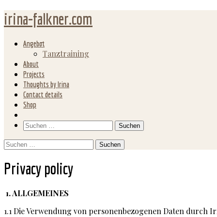
irina-falkner.com
Angebot
Tanztraining
About
Projects
Thoughts by Irina
Contact details
Shop
Search
Suchen
nach:
Suchen
nach:
Privacy policy
1. ALLGEMEINES
1.1 Die Verwendung von personenbezogenen Daten durch Irin