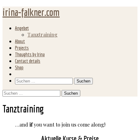
irina-falkner.com
Angebot
Tanztraining
About
Projects
Thoughts by Irina
Contact details
Shop
Search
Suchen
nach:
Suchen
nach:
Tanztraining
…and
if
you want to join us come along!
Aktuelle Kurse & Preise