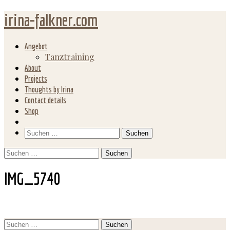
irina-falkner.com
Angebot
Tanztraining
About
Projects
Thoughts by Irina
Contact details
Shop
Search
Suchen
nach:
Suchen
nach:
IMG_5740
Suchen